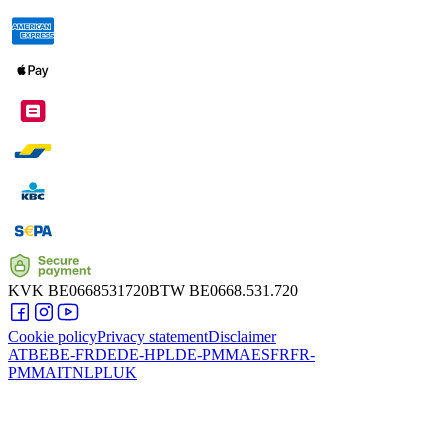
KVK
BE0668531720
BTW
BE0668.531.720
Cookie policy
Privacy statement
Disclaimer
AT
BE
BE-FR
DE
DE-HPL
DE-PMMA
ES
FR
FR-
PMMA
IT
NL
PL
UK