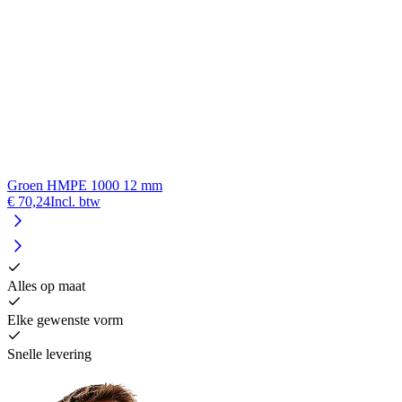
Groen HMPE 1000 12 mm
€ 70,24
Incl. btw
€
Alles op maat
Elke gewenste vorm
Snelle levering