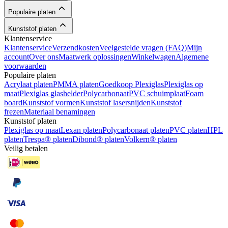
Populaire platen
Kunststof platen
Klantenservice
Klantenservice
Verzendkosten
Veelgestelde vragen (FAQ)
Mijn
account
Over ons
Maatwerk oplossingen
Winkelwagen
Algemene
voorwaarden
Populaire platen
Acrylaat platen
PMMA platen
Goedkoop Plexiglas
Plexiglas op
maat
Plexiglas glashelder
Polycarbonaat
PVC schuimplaat
Foam
board
Kunststof vormen
Kunststof lasersnijden
Kunststof
frezen
Materiaal benamingen
Kunststof platen
Plexiglas op maat
Lexan platen
Polycarbonaat platen
PVC platen
HPL
platen
Trespa® platen
Dibond® platen
Volkern® platen
Veilig betalen