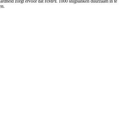
n hardheid zorgt ervoor dat HMPE 1000 snijplanken duurzaam in te
en.