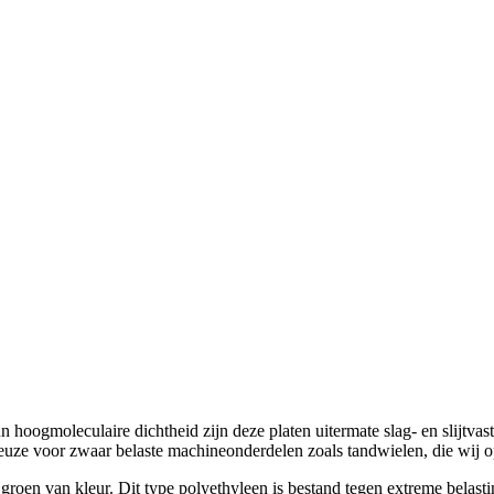
gmoleculaire dichtheid zijn deze platen uitermate slag- en slijtvas
 keuze voor zwaar belaste machineonderdelen zoals tandwielen, die wij 
oen van kleur. Dit type polyethyleen is bestand tegen extreme belasti