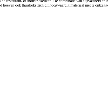
n de restaurant- of industriekeuken. De combinatie van slijtvastheid e
eid hoeven ook thuiskoks zich dit hoogwaardig materiaal niet te ontzegg