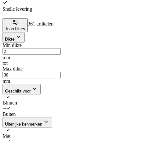
Snelle levering
361 artikelen
Toon filters
Dikte
Min dikte
mm
tot
Max dikte
mm
Geschikt voor
Binnen
Buiten
Uiterlijke kenmerken
Mat