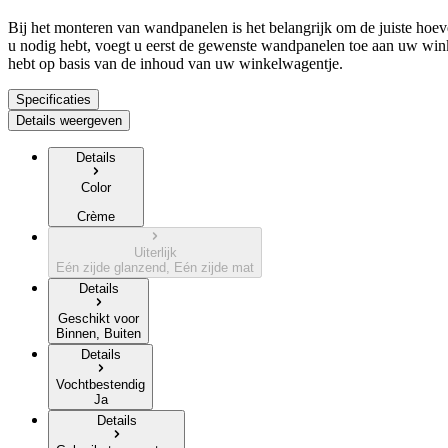
Bij het monteren van wandpanelen is het belangrijk om de juiste hoe
u nodig hebt, voegt u eerst de gewenste wandpanelen toe aan uw wi
hebt op basis van de inhoud van uw winkelwagentje.
Specificaties
Details weergeven
Details
Color
Crème
Uiterlijk
Eén zijde glanzend, Eén zijde mat
Details
Geschikt voor
Binnen, Buiten
Details
Vochtbestendig
Ja
Details